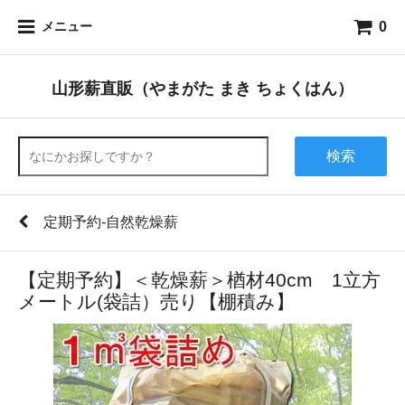
0
メニュー
山形薪直販（やまがた まき ちょくはん）
検索
定期予約-自然乾燥薪
【定期予約】＜乾燥薪＞楢材40cm 1立方
メートル(袋詰）売り【棚積み】