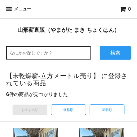
0
メニュー
山形薪直販（やまがた まき ちょくはん）
検索
【未乾燥薪-立方メートル売り】 に登録さ
れている商品
6
件の商品が見つかりました
おすすめ順
価格順
新着順