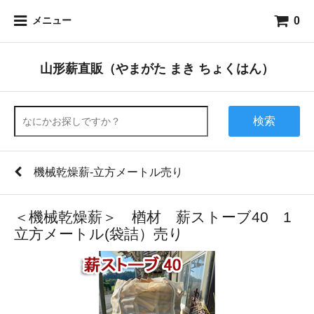
0
メニュー
山形薪直販（やまがた まき ちょくはん）
検索
機械乾燥薪-立方メートル売り
＜機械乾燥薪＞ 楢材 薪ストーブ40 1
立方メートル(袋詰）売り